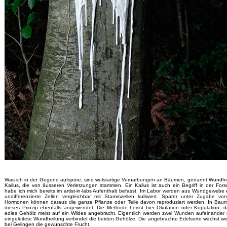
Was ich in der Gegend aufspüre, sind wulstartige Vernarbungen an Bäumen, genannt Wundho
Kallus, die von äusseren Verletzungen stammen. Ein Kallus ist auch ein Begriff in der For
habe ich mich bereits im artist-in-labs Aufenthalt befasst. Im Labor werden aus Wundgewebe 
undifferenzierte Zellen vergleichbar mit Stammzellen kultiviert. Später unter Zugabe vo
Hormonen können daraus die ganze Pflanze oder Teile davon reproduziert werden. In Baum
dieses Prinzip ebenfalls angewendet. Die Methode heisst hier Okulation oder Kopulation, d
edles Gehölz meist auf ein Wildes angebracht. Eigentlich werden zwei Wunden aufeinander 
eingeleitete Wundheilung verbindet die beiden Gehölze. Die angebrachte Edelsorte wächst wei
bei Gelingen die gewünschte Frucht.