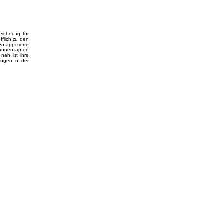
eichnung für
fflich zu den
n applizierte
Tannenzapfen
nah ist ihre
zügen in der