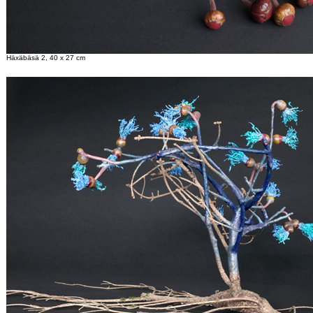
Häxäbäsä 2, 40 x 27 cm