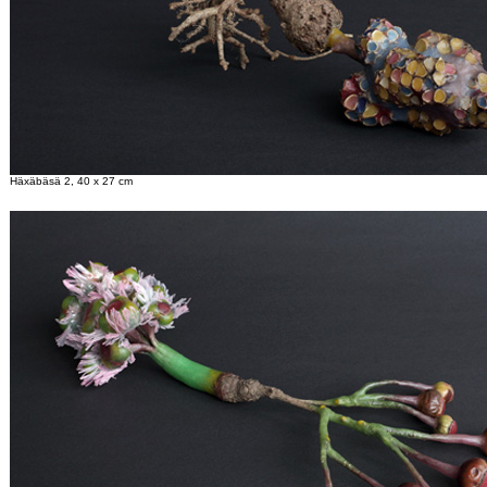
Häxäbäsä 2, 40 x 27 cm