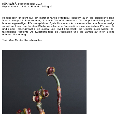
HÄXÄBÄSÄ
, (Hexenbesen), 2014
Pigmentdruck auf Moab Entrada, 300 gm2
Hexenbesen ist nicht nur ein märchenhaftes Fluggerät, sondern auch die biologische Bez
Verwachsungen in Baumkronen, die durch Pilzbefall entstehen. Die Doppeldeutigkeit passt tre
bunten, eigenwilligen Pflanzengebilden Sylvia Hostettlers: An die Anomalien von Tannenzweige
sie mit farblosem und buntem Wachs verschiedene Samenstände von exotischen Pflanzen, 
und einem Rosengewächs. So surreal und «weit hergereist» die Objekte auch wirken, so 
tatsächliche Herkunft: Die Künstlerin fand die Anomalien und die Samen auf ihren Streif
näheren Umgebung.
Text: Marc Munter, Kunsthistoriker