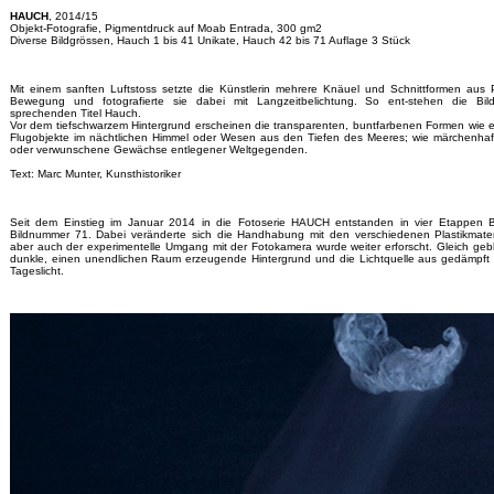
HAUCH
, 2014/15
Objekt-Fotografie, Pigmentdruck auf Moab Entrada, 300 gm2
Diverse Bildgrössen, Hauch 1 bis 41 Unikate, Hauch 42 bis 71 Auflage 3 Stück
Mit einem sanften Luftstoss setzte die Künstlerin mehrere Knäuel und Schnittformen aus Pl
Bewegung und fotografierte sie dabei mit Langzeitbelichtung. So ent-stehen die Bi
sprechenden Titel Hauch.
Vor dem tiefschwarzem Hintergrund erscheinen die transparenten, buntfarbenen Formen wie e
Flugobjekte im nächtlichen Himmel oder Wesen aus den Tiefen des Meeres; wie märchenhaft
oder verwunschene Gewächse entlegener Weltgegenden.
Text: Marc Munter, Kunsthistoriker
Seit dem Einstieg im Januar 2014 in die Fotoserie HAUCH entstanden in vier Etappen Bi
Bildnummer 71. Dabei veränderte sich die Handhabung mit den verschiedenen Plastikmateria
aber auch der experimentelle Umgang mit der Fotokamera wurde weiter erforscht. Gleich gebl
dunkle, einen unendlichen Raum erzeugende Hintergrund und die Lichtquelle aus gedämpft 
Tageslicht.