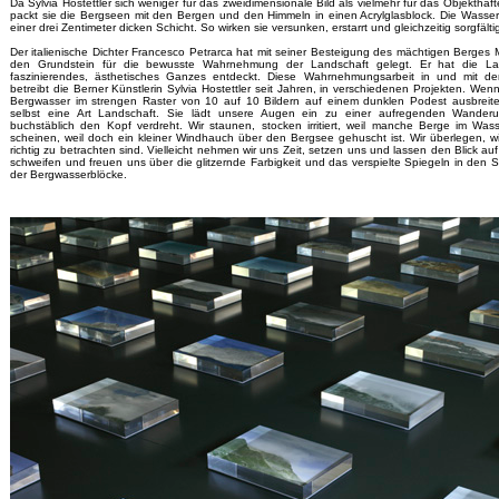
Da Sylvia Hostettler sich weniger für das zweidimensionale Bild als vielmehr für das Objekthafte
packt sie die Bergseen mit den Bergen und den Himmeln in einen Acrylglasblock. Die Wasser
einer drei Zentimeter dicken Schicht. So wirken sie versunken, erstarrt und gleichzeitig sorgfälti
Der italienische Dichter Francesco Petrarca hat mit seiner Besteigung des mächtigen Berges
den Grundstein für die bewusste Wahrnehmung der Landschaft gelegt. Er hat die La
faszinierendes, ästhetisches Ganzes entdeckt. Diese Wahrnehmungsarbeit in und mit de
betreibt die Berner Künstlerin Sylvia Hostettler seit Jahren, in verschiedenen Projekten. Wenn
Bergwasser im strengen Raster von 10 auf 10 Bildern auf einem dunklen Podest ausbreitet
selbst eine Art Landschaft. Sie lädt unsere Augen ein zu einer aufregenden Wander
buchstäblich den Kopf verdreht. Wir staunen, stocken irritiert, weil manche Berge im Wass
scheinen, weil doch ein kleiner Windhauch über den Bergsee gehuscht ist. Wir überlegen, w
richtig zu betrachten sind. Vielleicht nehmen wir uns Zeit, setzen uns und lassen den Blick auf
schweifen und freuen uns über die glitzernde Farbigkeit und das verspielte Spiegeln in den
der Bergwasserblöcke.