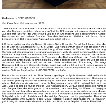
Gedanken zu BERGWASSER
Von Karin Salm, Kulturredaktorin SRF2
1336 wandert der italienische Dichter Francesco Petrarca auf den windumbrausten Mont Ve
von der Begierde getrieben, diese ungewöhnliche Höhenregion mit eigenen Augen zu seh
wunderbaren Brief tut der Dichter kund von seinen Erlebnissen: vom beschwerlichen Aufstie
Benommenheit, von seinem Staunen über den betörenden Weitblick und davon, dass e
berauschenden Höhe das innere Auge auf sich selbst richtete.
669 Jahre später wandert die Berner Künstlerin Sylvia Hostettler. Sie will hoch hinauf, über di
Sie ist Gast im Kulturzentrum NAIRS in Scuol. Das Kulturzentrum liegt in der schattigen Inn-
Inn tobt, die Felswände stehen bedrohlich eng, düster wirken die Tannen. Sie zieht los, an
Wunsch, sich der grossartigen Bergnatur auszusetzen. Vielleicht gerät sie beim Aufstieg etwas
denn die Bergflanken im Unterengadin sind steil. Und wie Petrarca beginnt sie zu stau
Felsformationen, die Bergparaden, die Vegetation, das Direkte und Raue. Und: Sylvia Hostettl
wundersame Entdeckung. In einem blanken Bergsee spiegelt sich ein Berg. Im See scheint 
zu stehen. Wie Petrarca berichtet sie von dieser wundersamen Entdeckung. Sie fotogra
Bergspiegelbild auf der Wasseroberfläche, bringt das Bild ins Tal und sieht: Dieses Wasser 
Himmel ist gut. So gut, dass sie beschliesst, Hundert solche Bergwasser ins Tal zu hole
zweiten Teil ihrer Projektreihe LANDSCHAFTEN zu schaffen.
Petrarca ist nur einmal auf den Mont Ventoux gestiegen – Sylvia Hostettler wird mehrmals 
unterwegs sein. Während vier Jahren sucht sie auf performativen Wanderungen Bergseen au
auf diesen philosophischen Gedankengängen vermutlich immer wieder das innere Auge auf
richten. Dabei muss sie erkennen, dass die Bergseen nur dann wirklich spiegelblank sind, w
weht. Und das sind die frühen Morgen- und Abendstunden. Der Künstlerin bleibt also nichts an
den Bergen über der Waldgrenze zu übernachten, um dem Berg im Wasser zu begegnen
springen ihr auf den stillen Wasseroberflächen mehr als nur Berge mit saftigem Gras, dunkle
und weissen Schneeflanken ins Auge. Da ist auch der Farbenzauber des Himmels und der Wo
Spiegelbild mischt sich heimlich auch der steinige Seegrund, der im gespiegelten Himmel wi
Gewitterwolken wirkt. Kurzum: Indem Sylvia Hostettler Hundert Bergwasser ins Tal hinunter t
gleichzeitig ein irritierendes Gemisch aus Bild und Abbild mit im Gepäck. Eine Art Rätselbild.